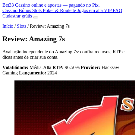
Bet33
Cassino online e apostas — pagando no Pix.
Cassino
Bônus
Slots
Poker & Roulette
Jogos em alta
VIP
FAQ
Cadastrar grátis
Início
/
Slots
/
Review: Amazing 7s
Review: Amazing 7s
Avaliação independente do Amazing 7s: confira recursos, RTP e
dicas antes de criar sua conta.
Volatilidade:
Média-Alta
RTP:
96.50%
Provider:
Hacksaw
Gaming
Lançamento:
2024