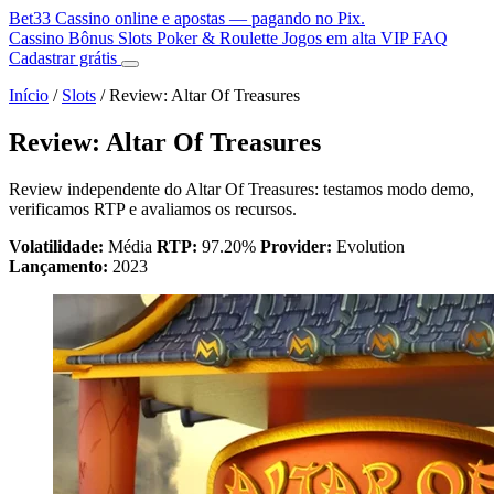
Bet33
Cassino online e apostas — pagando no Pix.
Cassino
Bônus
Slots
Poker & Roulette
Jogos em alta
VIP
FAQ
Cadastrar grátis
Início
/
Slots
/
Review: Altar Of Treasures
Review: Altar Of Treasures
Review independente do Altar Of Treasures: testamos modo demo,
verificamos RTP e avaliamos os recursos.
Volatilidade:
Média
RTP:
97.20%
Provider:
Evolution
Lançamento:
2023