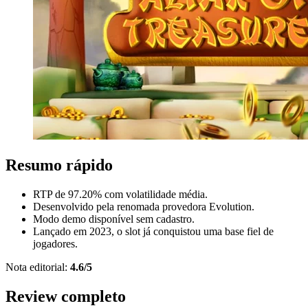
Resumo rápido
RTP de 97.20% com volatilidade média.
Desenvolvido pela renomada provedora Evolution.
Modo demo disponível sem cadastro.
Lançado em 2023, o slot já conquistou uma base fiel de
jogadores.
Nota editorial:
4.6/5
Review completo