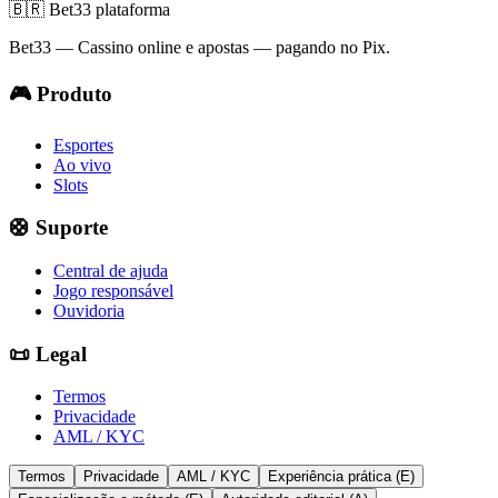
🇧🇷 Bet33 plataforma
Bet33 — Cassino online e apostas — pagando no Pix.
🎮
Produto
Esportes
Ao vivo
Slots
🛟
Suporte
Central de ajuda
Jogo responsável
Ouvidoria
📜
Legal
Termos
Privacidade
AML / KYC
Termos
Privacidade
AML / KYC
Experiência prática (E)