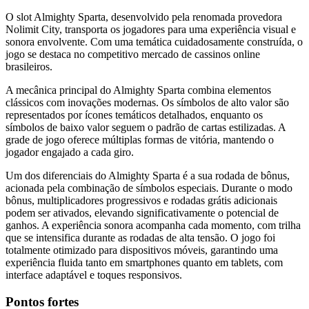
O slot Almighty Sparta, desenvolvido pela renomada provedora
Nolimit City, transporta os jogadores para uma experiência visual e
sonora envolvente. Com uma temática cuidadosamente construída, o
jogo se destaca no competitivo mercado de cassinos online
brasileiros.
A mecânica principal do Almighty Sparta combina elementos
clássicos com inovações modernas. Os símbolos de alto valor são
representados por ícones temáticos detalhados, enquanto os
símbolos de baixo valor seguem o padrão de cartas estilizadas. A
grade de jogo oferece múltiplas formas de vitória, mantendo o
jogador engajado a cada giro.
Um dos diferenciais do Almighty Sparta é a sua rodada de bônus,
acionada pela combinação de símbolos especiais. Durante o modo
bônus, multiplicadores progressivos e rodadas grátis adicionais
podem ser ativados, elevando significativamente o potencial de
ganhos. A experiência sonora acompanha cada momento, com trilha
que se intensifica durante as rodadas de alta tensão. O jogo foi
totalmente otimizado para dispositivos móveis, garantindo uma
experiência fluida tanto em smartphones quanto em tablets, com
interface adaptável e toques responsivos.
Pontos fortes