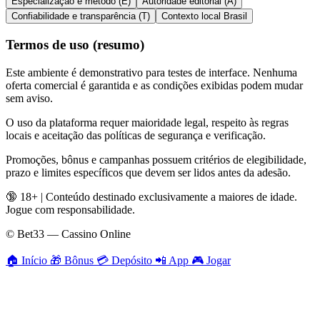
Especialização e método (E)
Autoridade editorial (A)
Confiabilidade e transparência (T)
Contexto local Brasil
Termos de uso (resumo)
Este ambiente é demonstrativo para testes de interface. Nenhuma
oferta comercial é garantida e as condições exibidas podem mudar
sem aviso.
O uso da plataforma requer maioridade legal, respeito às regras
locais e aceitação das políticas de segurança e verificação.
Promoções, bônus e campanhas possuem critérios de elegibilidade,
prazo e limites específicos que devem ser lidos antes da adesão.
🔞 18+ | Conteúdo destinado exclusivamente a maiores de idade.
Jogue com responsabilidade.
© Bet33 — Cassino Online
🏠
Início
🎁
Bônus
💳
Depósito
📲
App
🎮
Jogar