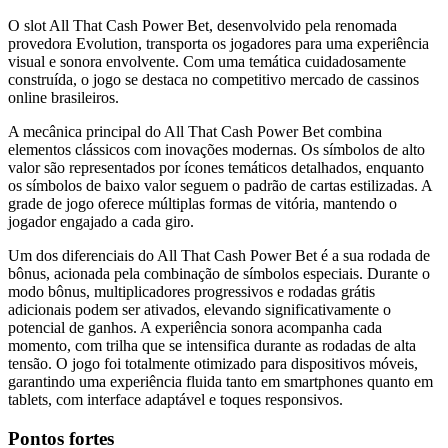
O slot All That Cash Power Bet, desenvolvido pela renomada
provedora Evolution, transporta os jogadores para uma experiência
visual e sonora envolvente. Com uma temática cuidadosamente
construída, o jogo se destaca no competitivo mercado de cassinos
online brasileiros.
A mecânica principal do All That Cash Power Bet combina
elementos clássicos com inovações modernas. Os símbolos de alto
valor são representados por ícones temáticos detalhados, enquanto
os símbolos de baixo valor seguem o padrão de cartas estilizadas. A
grade de jogo oferece múltiplas formas de vitória, mantendo o
jogador engajado a cada giro.
Um dos diferenciais do All That Cash Power Bet é a sua rodada de
bônus, acionada pela combinação de símbolos especiais. Durante o
modo bônus, multiplicadores progressivos e rodadas grátis
adicionais podem ser ativados, elevando significativamente o
potencial de ganhos. A experiência sonora acompanha cada
momento, com trilha que se intensifica durante as rodadas de alta
tensão. O jogo foi totalmente otimizado para dispositivos móveis,
garantindo uma experiência fluida tanto em smartphones quanto em
tablets, com interface adaptável e toques responsivos.
Pontos fortes