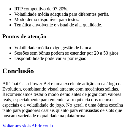
RTP competitivo de 97.20%.
Volatilidade média adequada para diferentes perfis.
Modo demo disponível para testes.
Temática envolvente e visual de alta qualidade.
Pontos de atenção
Volatilidade média exige gestão de banca.
Sessões sem bônus podem se estender por 20 a 50 giros.
Disponibilidade pode variar por região.
Conclusão
All That Cash Power Bet é uma excelente adição ao catálogo da
Evolution, combinando visual atraente com mecânicas sólidas.
Recomendamos testar o modo demo antes de jogar com valores
reais, especialmente para entender a frequência dos recursos
especiais e a volatilidade do jogo. No geral, é uma ótima escolha
tanto para jogadores casuais quanto para entusiastas de slots que
buscam variedade e qualidade na plataforma.
Voltar aos slots
Abrir conta