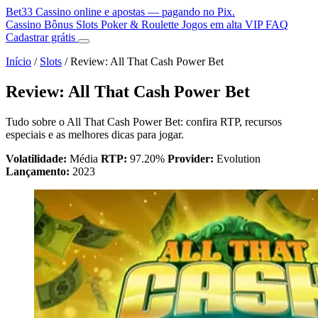
Bet33
Cassino online e apostas — pagando no Pix.
Cassino
Bônus
Slots
Poker & Roulette
Jogos em alta
VIP
FAQ
Cadastrar grátis
Início
/
Slots
/
Review: All That Cash Power Bet
Review: All That Cash Power Bet
Tudo sobre o All That Cash Power Bet: confira RTP, recursos
especiais e as melhores dicas para jogar.
Volatilidade:
Média
RTP:
97.20%
Provider:
Evolution
Lançamento:
2023