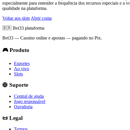
especialmente para entender a frequência dos recursos especiais e a v
qualidade na plataforma.
Voltar aos slots
Abrir conta
🇧🇷 Bet33 plataforma
Bet33 — Cassino online e apostas — pagando no Pix.
🎮
Produto
Esportes
Ao vivo
Slots
🛟
Suporte
Central de ajuda
Jogo responsável
Ouvidoria
📜
Legal
Termos