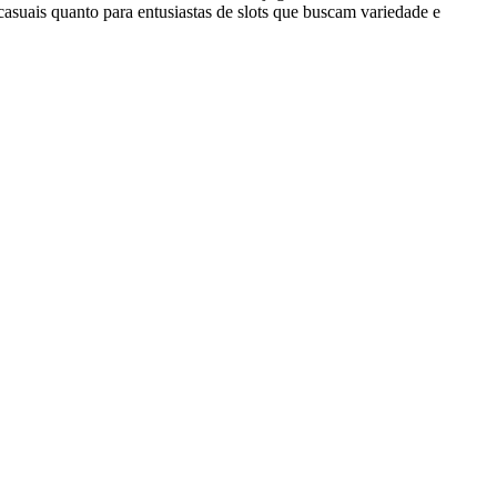
 casuais quanto para entusiastas de slots que buscam variedade e