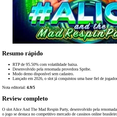
Resumo rápido
RTP de 95.50% com volatilidade baixa.
Desenvolvido pela renomada provedora Spribe.
Modo demo disponível sem cadastro.
Lançado em 2026, o slot já conquistou uma base fiel de jogador
Nota editorial:
4.9/5
Review completo
O slot Alice And The Mad Respin Party, desenvolvido pela renomada 
o jogo se destaca no competitivo mercado de cassinos online brasileir