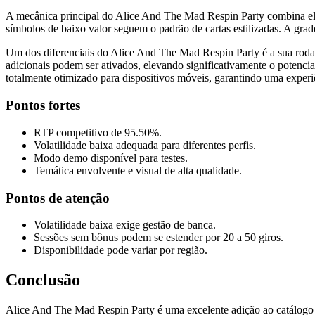
A mecânica principal do Alice And The Mad Respin Party combina ele
símbolos de baixo valor seguem o padrão de cartas estilizadas. A grad
Um dos diferenciais do Alice And The Mad Respin Party é a sua rodad
adicionais podem ser ativados, elevando significativamente o potenci
totalmente otimizado para dispositivos móveis, garantindo uma experi
Pontos fortes
RTP competitivo de 95.50%.
Volatilidade baixa adequada para diferentes perfis.
Modo demo disponível para testes.
Temática envolvente e visual de alta qualidade.
Pontos de atenção
Volatilidade baixa exige gestão de banca.
Sessões sem bônus podem se estender por 20 a 50 giros.
Disponibilidade pode variar por região.
Conclusão
Alice And The Mad Respin Party é uma excelente adição ao catálogo 