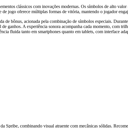
mentos clássicos com inovações modernas. Os símbolos de alto valor s
e de jogo oferece múltiplas formas de vitória, mantendo o jogador engaj
a de bônus, acionada pela combinação de símbolos especiais. Durante 
al de ganhos. A experiência sonora acompanha cada momento, com trilha q
ência fluida tanto em smartphones quanto em tablets, com interface ada
da Spribe, combinando visual atraente com mecânicas sólidas. Recome