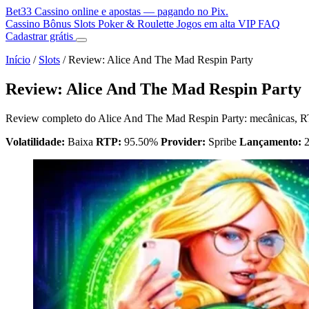
Bet33
Cassino online e apostas — pagando no Pix.
Cassino
Bônus
Slots
Poker & Roulette
Jogos em alta
VIP
FAQ
Cadastrar grátis
Início
/
Slots
/
Review: Alice And The Mad Respin Party
Review: Alice And The Mad Respin Party
Review completo do Alice And The Mad Respin Party: mecânicas, RTP
Volatilidade:
Baixa
RTP:
95.50%
Provider:
Spribe
Lançamento:
2