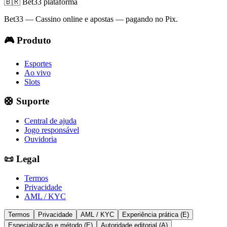
🇧🇷 Bet33 plataforma
Bet33 — Cassino online e apostas — pagando no Pix.
🎮
Produto
Esportes
Ao vivo
Slots
🛟
Suporte
Central de ajuda
Jogo responsável
Ouvidoria
📜
Legal
Termos
Privacidade
AML / KYC
Termos
Privacidade
AML / KYC
Experiência prática (E)
Especialização e método (E)
Autoridade editorial (A)