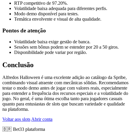
RTP competitivo de 97.20%.
Volatilidade baixa adequada para diferentes perfis.
Modo demo disponível para testes.
Temática envolvente e visual de alta qualidade.
Pontos de atenção
Volatilidade baixa exige gestão de banca.
Sessões sem bônus podem se estender por 20 a 50 giros.
Disponibilidade pode variar por região.
Conclusão
Alfredos Halloween é uma excelente adição ao catálogo da Spribe,
combinando visual atraente com mecânicas sólidas. Recomendamos
testar o modo demo antes de jogar com valores reais, especialmente
para entender a frequência dos recursos especiais e a volatilidade do
jogo. No geral, é uma ótima escolha tanto para jogadores casuais
quanto para entusiastas de slots que buscam variedade e qualidade
na plataforma.
Voltar aos slots
Abrir conta
🇧🇷 Bet33 plataforma