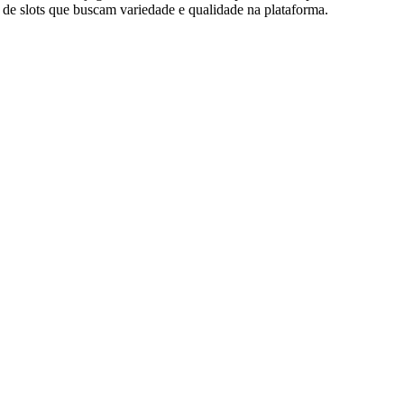
s de slots que buscam variedade e qualidade na plataforma.