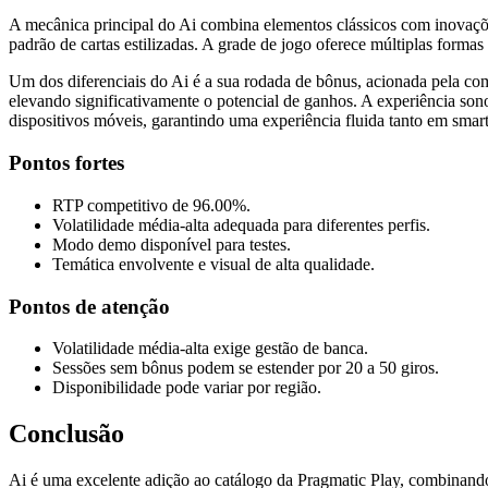
A mecânica principal do Ai combina elementos clássicos com inovaçõe
padrão de cartas estilizadas. A grade de jogo oferece múltiplas formas
Um dos diferenciais do Ai é a sua rodada de bônus, acionada pela com
elevando significativamente o potencial de ganhos. A experiência son
dispositivos móveis, garantindo uma experiência fluida tanto em smar
Pontos fortes
RTP competitivo de 96.00%.
Volatilidade média-alta adequada para diferentes perfis.
Modo demo disponível para testes.
Temática envolvente e visual de alta qualidade.
Pontos de atenção
Volatilidade média-alta exige gestão de banca.
Sessões sem bônus podem se estender por 20 a 50 giros.
Disponibilidade pode variar por região.
Conclusão
Ai é uma excelente adição ao catálogo da Pragmatic Play, combinando