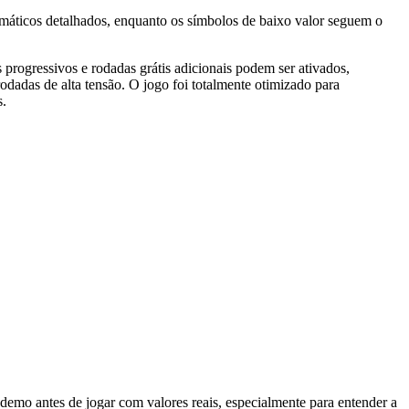
emáticos detalhados, enquanto os símbolos de baixo valor seguem o
progressivos e rodadas grátis adicionais podem ser ativados,
odadas de alta tensão. O jogo foi totalmente otimizado para
s.
emo antes de jogar com valores reais, especialmente para entender a