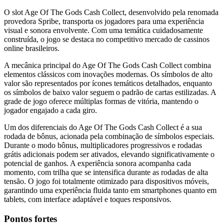
O slot Age Of The Gods Cash Collect, desenvolvido pela renomada
provedora Spribe, transporta os jogadores para uma experiência
visual e sonora envolvente. Com uma temática cuidadosamente
construída, o jogo se destaca no competitivo mercado de cassinos
online brasileiros.
A mecânica principal do Age Of The Gods Cash Collect combina
elementos clássicos com inovações modernas. Os símbolos de alto
valor são representados por ícones temáticos detalhados, enquanto
os símbolos de baixo valor seguem o padrão de cartas estilizadas. A
grade de jogo oferece múltiplas formas de vitória, mantendo o
jogador engajado a cada giro.
Um dos diferenciais do Age Of The Gods Cash Collect é a sua
rodada de bônus, acionada pela combinação de símbolos especiais.
Durante o modo bônus, multiplicadores progressivos e rodadas
grátis adicionais podem ser ativados, elevando significativamente o
potencial de ganhos. A experiência sonora acompanha cada
momento, com trilha que se intensifica durante as rodadas de alta
tensão. O jogo foi totalmente otimizado para dispositivos móveis,
garantindo uma experiência fluida tanto em smartphones quanto em
tablets, com interface adaptável e toques responsivos.
Pontos fortes