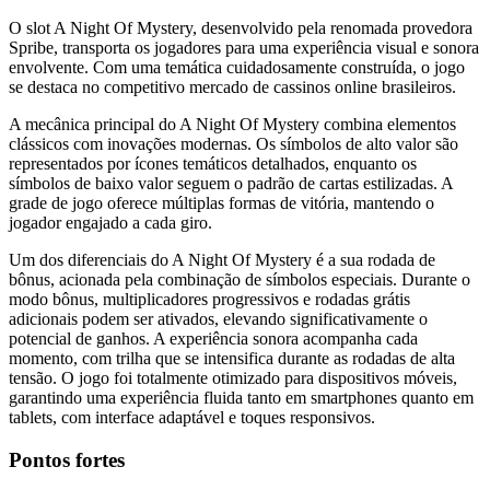
O slot A Night Of Mystery, desenvolvido pela renomada provedora
Spribe, transporta os jogadores para uma experiência visual e sonora
envolvente. Com uma temática cuidadosamente construída, o jogo
se destaca no competitivo mercado de cassinos online brasileiros.
A mecânica principal do A Night Of Mystery combina elementos
clássicos com inovações modernas. Os símbolos de alto valor são
representados por ícones temáticos detalhados, enquanto os
símbolos de baixo valor seguem o padrão de cartas estilizadas. A
grade de jogo oferece múltiplas formas de vitória, mantendo o
jogador engajado a cada giro.
Um dos diferenciais do A Night Of Mystery é a sua rodada de
bônus, acionada pela combinação de símbolos especiais. Durante o
modo bônus, multiplicadores progressivos e rodadas grátis
adicionais podem ser ativados, elevando significativamente o
potencial de ganhos. A experiência sonora acompanha cada
momento, com trilha que se intensifica durante as rodadas de alta
tensão. O jogo foi totalmente otimizado para dispositivos móveis,
garantindo uma experiência fluida tanto em smartphones quanto em
tablets, com interface adaptável e toques responsivos.
Pontos fortes