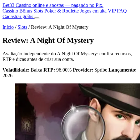
Bet33
Cassino online e apostas — pagando no Pix.
Cassino
Bônus
Slots
Poker & Roulette
Jogos em alta
VIP
FAQ
Cadastrar grátis
Início
/
Slots
/
Review: A Night Of Mystery
Review: A Night Of Mystery
Avaliação independente do A Night Of Mystery: confira recursos,
RTP e dicas antes de criar sua conta.
Volatilidade:
Baixa
RTP:
96.00%
Provider:
Spribe
Lançamento:
2026