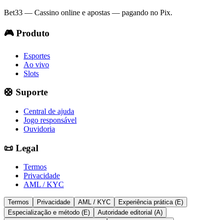
Bet33 — Cassino online e apostas — pagando no Pix.
🎮
Produto
Esportes
Ao vivo
Slots
🛟
Suporte
Central de ajuda
Jogo responsável
Ouvidoria
📜
Legal
Termos
Privacidade
AML / KYC
Termos
Privacidade
AML / KYC
Experiência prática (E)
Especialização e método (E)
Autoridade editorial (A)