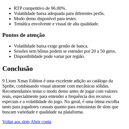
RTP competitivo de 96.00%.
Volatilidade baixa adequada para diferentes perfis.
Modo demo disponível para testes.
Temática envolvente e visual de alta qualidade.
Pontos de atenção
Volatilidade baixa exige gestão de banca.
Sessões sem bônus podem se estender por 20 a 50 giros.
Disponibilidade pode variar por região.
Conclusão
9 Lions Xmas Edition é uma excelente adição ao catálogo da
Spribe, combinando visual atraente com mecânicas sólidas.
Recomendamos testar o modo demo antes de jogar com valores
reais, especialmente para entender a frequência dos recursos
especiais e a volatilidade do jogo. No geral, é uma ótima escolha
tanto para jogadores casuais quanto para entusiastas de slots que
buscam variedade e qualidade na plataforma.
Voltar aos slots
Abrir conta