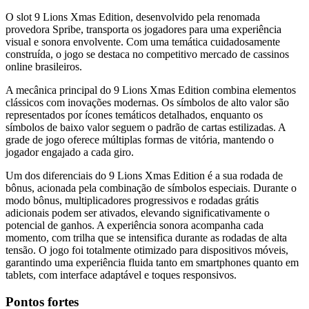
O slot 9 Lions Xmas Edition, desenvolvido pela renomada
provedora Spribe, transporta os jogadores para uma experiência
visual e sonora envolvente. Com uma temática cuidadosamente
construída, o jogo se destaca no competitivo mercado de cassinos
online brasileiros.
A mecânica principal do 9 Lions Xmas Edition combina elementos
clássicos com inovações modernas. Os símbolos de alto valor são
representados por ícones temáticos detalhados, enquanto os
símbolos de baixo valor seguem o padrão de cartas estilizadas. A
grade de jogo oferece múltiplas formas de vitória, mantendo o
jogador engajado a cada giro.
Um dos diferenciais do 9 Lions Xmas Edition é a sua rodada de
bônus, acionada pela combinação de símbolos especiais. Durante o
modo bônus, multiplicadores progressivos e rodadas grátis
adicionais podem ser ativados, elevando significativamente o
potencial de ganhos. A experiência sonora acompanha cada
momento, com trilha que se intensifica durante as rodadas de alta
tensão. O jogo foi totalmente otimizado para dispositivos móveis,
garantindo uma experiência fluida tanto em smartphones quanto em
tablets, com interface adaptável e toques responsivos.
Pontos fortes