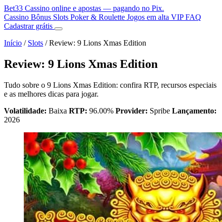
Bet33
Cassino online e apostas — pagando no Pix.
Cassino
Bônus
Slots
Poker & Roulette
Jogos em alta
VIP
FAQ
Cadastrar grátis
Início
/
Slots
/
Review: 9 Lions Xmas Edition
Review: 9 Lions Xmas Edition
Tudo sobre o 9 Lions Xmas Edition: confira RTP, recursos especiais
e as melhores dicas para jogar.
Volatilidade:
Baixa
RTP:
96.00%
Provider:
Spribe
Lançamento:
2026