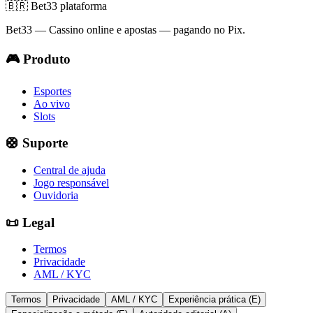
🇧🇷 Bet33 plataforma
Bet33 — Cassino online e apostas — pagando no Pix.
🎮
Produto
Esportes
Ao vivo
Slots
🛟
Suporte
Central de ajuda
Jogo responsável
Ouvidoria
📜
Legal
Termos
Privacidade
AML / KYC
Termos
Privacidade
AML / KYC
Experiência prática (E)