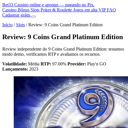
Bet33
Cassino online e apostas — pagando no Pix.
Cassino
Bônus
Slots
Poker & Roulette
Jogos em alta
VIP
FAQ
Cadastrar grátis
Início
/
Slots
/
Review: 9 Coins Grand Platinum Edition
Review: 9 Coins Grand Platinum Edition
Review independente do 9 Coins Grand Platinum Edition: testamos
modo demo, verificamos RTP e avaliamos os recursos.
Volatilidade:
Média
RTP:
97.00%
Provider:
Play'n GO
Lançamento:
2023