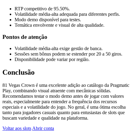
RTP competitivo de 95.50%.
Volatilidade média-alta adequada para diferentes perfis.
Modo demo disponível para testes.
Temática envolvente e visual de alta qualidade.
Pontos de atenção
Volatilidade média-alta exige gestão de banca.
Sessões sem bônus podem se estender por 20 a 50 giros.
Disponibilidade pode variar por região.
Conclusão
81 Vegas Crown é uma excelente adição ao catálogo da Pragmatic
Play, combinando visual atraente com mecânicas sólidas.
Recomendamos testar o modo demo antes de jogar com valores
reais, especialmente para entender a frequência dos recursos
especiais e a volatilidade do jogo. No geral, é uma ótima escolha
tanto para jogadores casuais quanto para entusiastas de slots que
buscam variedade e qualidade na plataforma.
Voltar aos slots
Abrir conta