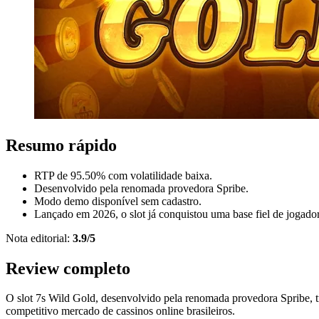
Resumo rápido
RTP de 95.50% com volatilidade baixa.
Desenvolvido pela renomada provedora Spribe.
Modo demo disponível sem cadastro.
Lançado em 2026, o slot já conquistou uma base fiel de jogador
Nota editorial:
3.9/5
Review completo
O slot 7s Wild Gold, desenvolvido pela renomada provedora Spribe, t
competitivo mercado de cassinos online brasileiros.