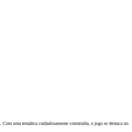
e. Com uma temática cuidadosamente construída, o jogo se destaca no