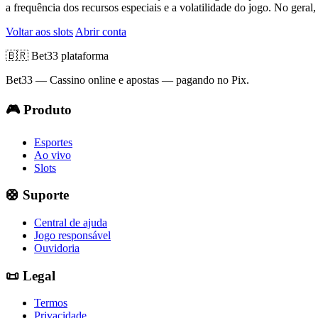
a frequência dos recursos especiais e a volatilidade do jogo. No geral
Voltar aos slots
Abrir conta
🇧🇷 Bet33 plataforma
Bet33 — Cassino online e apostas — pagando no Pix.
🎮
Produto
Esportes
Ao vivo
Slots
🛟
Suporte
Central de ajuda
Jogo responsável
Ouvidoria
📜
Legal
Termos
Privacidade