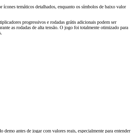
 ícones temáticos detalhados, enquanto os símbolos de baixo valor
plicadores progressivos e rodadas grátis adicionais podem ser
ante as rodadas de alta tensão. O jogo foi totalmente otimizado para
s.
 demo antes de jogar com valores reais, especialmente para entender