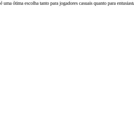
, é uma ótima escolha tanto para jogadores casuais quanto para entusias