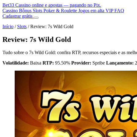
Bet33
Cassino online e apostas — pagando no Pix.
Cassino
Bônus
Slots
Poker & Roulette
Jogos em alta
VIP
FAQ
Cadastrar grátis
Início
/
Slots
/
Review: 7s Wild Gold
Review: 7s Wild Gold
Tudo sobre o 7s Wild Gold: confira RTP, recursos especiais e as melho
Volatilidade:
Baixa
RTP:
95.50%
Provider:
Spribe
Lançamento:
2