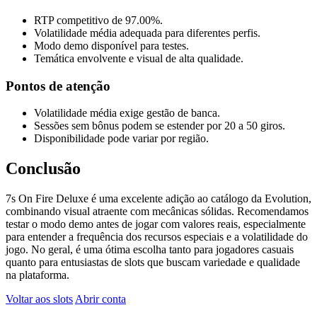
RTP competitivo de 97.00%.
Volatilidade média adequada para diferentes perfis.
Modo demo disponível para testes.
Temática envolvente e visual de alta qualidade.
Pontos de atenção
Volatilidade média exige gestão de banca.
Sessões sem bônus podem se estender por 20 a 50 giros.
Disponibilidade pode variar por região.
Conclusão
7s On Fire Deluxe é uma excelente adição ao catálogo da Evolution,
combinando visual atraente com mecânicas sólidas. Recomendamos
testar o modo demo antes de jogar com valores reais, especialmente
para entender a frequência dos recursos especiais e a volatilidade do
jogo. No geral, é uma ótima escolha tanto para jogadores casuais
quanto para entusiastas de slots que buscam variedade e qualidade
na plataforma.
Voltar aos slots
Abrir conta