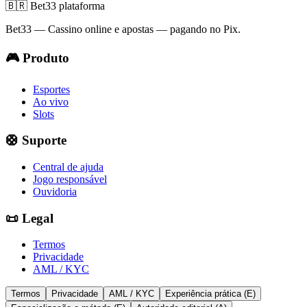
🇧🇷 Bet33 plataforma
Bet33 — Cassino online e apostas — pagando no Pix.
🎮
Produto
Esportes
Ao vivo
Slots
🛟
Suporte
Central de ajuda
Jogo responsável
Ouvidoria
📜
Legal
Termos
Privacidade
AML / KYC
Termos
Privacidade
AML / KYC
Experiência prática (E)