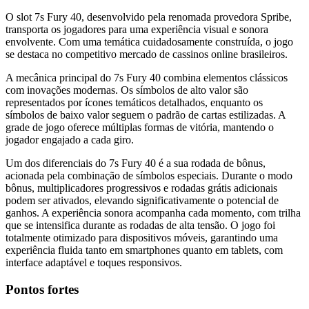
O slot 7s Fury 40, desenvolvido pela renomada provedora Spribe,
transporta os jogadores para uma experiência visual e sonora
envolvente. Com uma temática cuidadosamente construída, o jogo
se destaca no competitivo mercado de cassinos online brasileiros.
A mecânica principal do 7s Fury 40 combina elementos clássicos
com inovações modernas. Os símbolos de alto valor são
representados por ícones temáticos detalhados, enquanto os
símbolos de baixo valor seguem o padrão de cartas estilizadas. A
grade de jogo oferece múltiplas formas de vitória, mantendo o
jogador engajado a cada giro.
Um dos diferenciais do 7s Fury 40 é a sua rodada de bônus,
acionada pela combinação de símbolos especiais. Durante o modo
bônus, multiplicadores progressivos e rodadas grátis adicionais
podem ser ativados, elevando significativamente o potencial de
ganhos. A experiência sonora acompanha cada momento, com trilha
que se intensifica durante as rodadas de alta tensão. O jogo foi
totalmente otimizado para dispositivos móveis, garantindo uma
experiência fluida tanto em smartphones quanto em tablets, com
interface adaptável e toques responsivos.
Pontos fortes