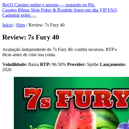
Bet33
Cassino online e apostas — pagando no Pix.
Cassino
Bônus
Slots
Poker & Roulette
Jogos em alta
VIP
FAQ
Cadastrar grátis
Início
/
Slots
/
Review: 7s Fury 40
Review: 7s Fury 40
Avaliação independente do 7s Fury 40: confira recursos, RTP e
dicas antes de criar sua conta.
Volatilidade:
Baixa
RTP:
96.50%
Provider:
Spribe
Lançamento:
2026