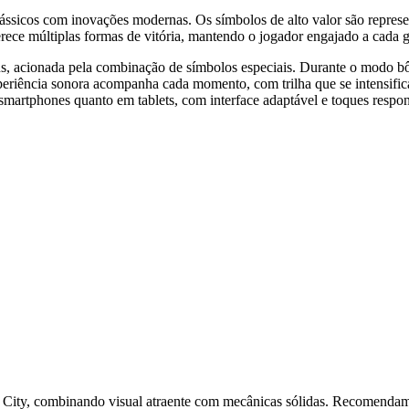
ssicos com inovações modernas. Os símbolos de alto valor são represen
erece múltiplas formas de vitória, mantendo o jogador engajado a cada g
, acionada pela combinação de símbolos especiais. Durante o modo bôn
periência sonora acompanha cada momento, com trilha que se intensifica
 smartphones quanto em tablets, com interface adaptável e toques respon
 City, combinando visual atraente com mecânicas sólidas. Recomendamo