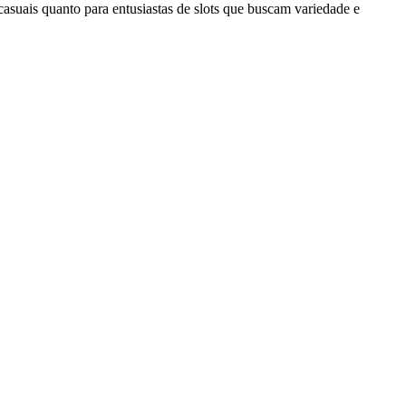
 casuais quanto para entusiastas de slots que buscam variedade e