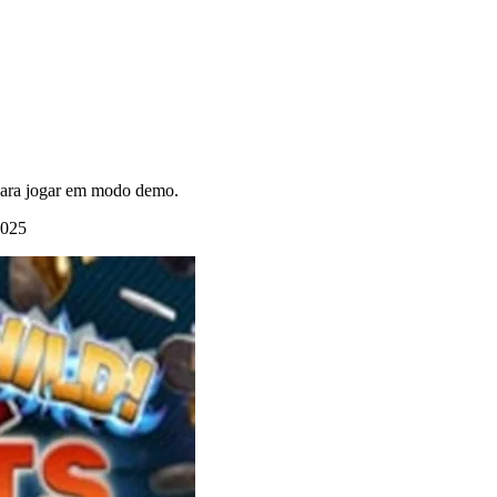
 para jogar em modo demo.
025