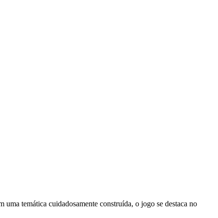
om uma temática cuidadosamente construída, o jogo se destaca no