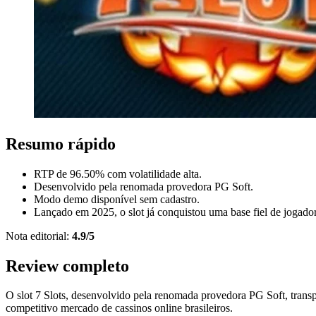
Resumo rápido
RTP de 96.50% com volatilidade alta.
Desenvolvido pela renomada provedora PG Soft.
Modo demo disponível sem cadastro.
Lançado em 2025, o slot já conquistou uma base fiel de jogador
Nota editorial:
4.9/5
Review completo
O slot 7 Slots, desenvolvido pela renomada provedora PG Soft, trans
competitivo mercado de cassinos online brasileiros.