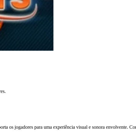
es.
porta os jogadores para uma experiência visual e sonora envolvente. C