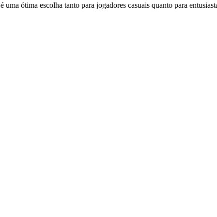
, é uma ótima escolha tanto para jogadores casuais quanto para entusias