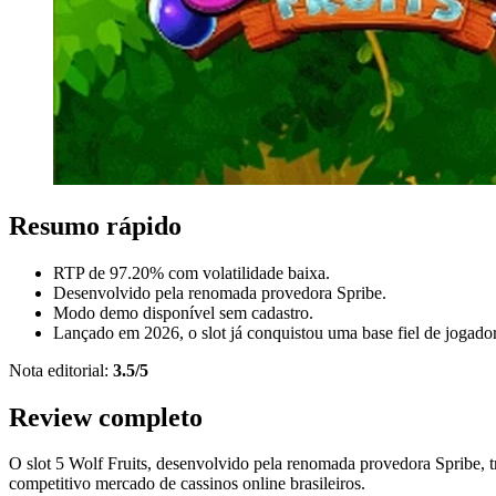
Resumo rápido
RTP de 97.20% com volatilidade baixa.
Desenvolvido pela renomada provedora Spribe.
Modo demo disponível sem cadastro.
Lançado em 2026, o slot já conquistou uma base fiel de jogador
Nota editorial:
3.5/5
Review completo
O slot 5 Wolf Fruits, desenvolvido pela renomada provedora Spribe, 
competitivo mercado de cassinos online brasileiros.