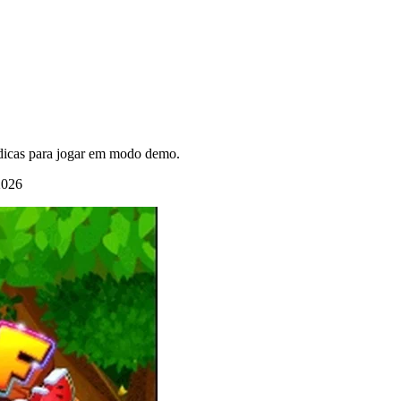
 dicas para jogar em modo demo.
026