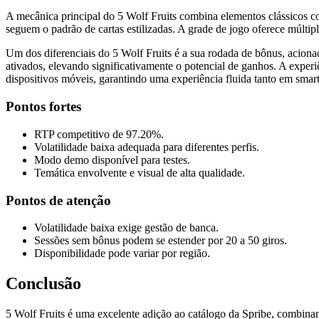
A mecânica principal do 5 Wolf Fruits combina elementos clássicos c
seguem o padrão de cartas estilizadas. A grade de jogo oferece múltip
Um dos diferenciais do 5 Wolf Fruits é a sua rodada de bônus, aciona
ativados, elevando significativamente o potencial de ganhos. A experi
dispositivos móveis, garantindo uma experiência fluida tanto em smar
Pontos fortes
RTP competitivo de 97.20%.
Volatilidade baixa adequada para diferentes perfis.
Modo demo disponível para testes.
Temática envolvente e visual de alta qualidade.
Pontos de atenção
Volatilidade baixa exige gestão de banca.
Sessões sem bônus podem se estender por 20 a 50 giros.
Disponibilidade pode variar por região.
Conclusão
5 Wolf Fruits é uma excelente adição ao catálogo da Spribe, combina