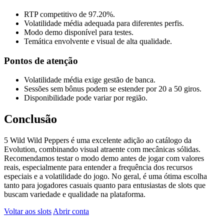
RTP competitivo de 97.20%.
Volatilidade média adequada para diferentes perfis.
Modo demo disponível para testes.
Temática envolvente e visual de alta qualidade.
Pontos de atenção
Volatilidade média exige gestão de banca.
Sessões sem bônus podem se estender por 20 a 50 giros.
Disponibilidade pode variar por região.
Conclusão
5 Wild Wild Peppers é uma excelente adição ao catálogo da
Evolution, combinando visual atraente com mecânicas sólidas.
Recomendamos testar o modo demo antes de jogar com valores
reais, especialmente para entender a frequência dos recursos
especiais e a volatilidade do jogo. No geral, é uma ótima escolha
tanto para jogadores casuais quanto para entusiastas de slots que
buscam variedade e qualidade na plataforma.
Voltar aos slots
Abrir conta