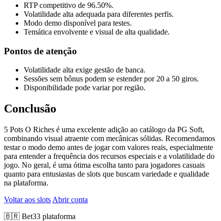
RTP competitivo de 96.50%.
Volatilidade alta adequada para diferentes perfis.
Modo demo disponível para testes.
Temática envolvente e visual de alta qualidade.
Pontos de atenção
Volatilidade alta exige gestão de banca.
Sessões sem bônus podem se estender por 20 a 50 giros.
Disponibilidade pode variar por região.
Conclusão
5 Pots O Riches é uma excelente adição ao catálogo da PG Soft,
combinando visual atraente com mecânicas sólidas. Recomendamos
testar o modo demo antes de jogar com valores reais, especialmente
para entender a frequência dos recursos especiais e a volatilidade do
jogo. No geral, é uma ótima escolha tanto para jogadores casuais
quanto para entusiastas de slots que buscam variedade e qualidade
na plataforma.
Voltar aos slots
Abrir conta
🇧🇷 Bet33 plataforma