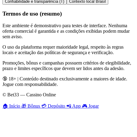
Confiabilidade e transparência (T)
Contexto local Brasil
Termos de uso (resumo)
Este ambiente é demonstrativo para testes de interface. Nenhuma
oferta comercial é garantida e as condições exibidas podem mudar
sem aviso.
O uso da plataforma requer maioridade legal, respeito às regras
locais e aceitação das políticas de segurança e verificação.
Promoções, bônus e campanhas possuem critérios de elegibilidade,
prazo e limites específicos que devem ser lidos antes da adesão.
🔞 18+ | Conteúdo destinado exclusivamente a maiores de idade.
Jogue com responsabilidade.
© Bet33 — Cassino Online
🏠
Início
🎁
Bônus
💳
Depósito
📲
App
🎮
Jogar