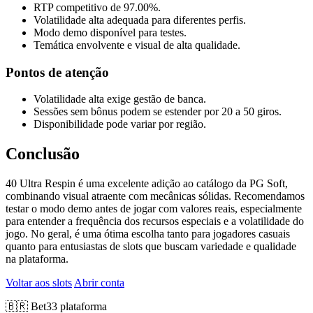
RTP competitivo de 97.00%.
Volatilidade alta adequada para diferentes perfis.
Modo demo disponível para testes.
Temática envolvente e visual de alta qualidade.
Pontos de atenção
Volatilidade alta exige gestão de banca.
Sessões sem bônus podem se estender por 20 a 50 giros.
Disponibilidade pode variar por região.
Conclusão
40 Ultra Respin é uma excelente adição ao catálogo da PG Soft,
combinando visual atraente com mecânicas sólidas. Recomendamos
testar o modo demo antes de jogar com valores reais, especialmente
para entender a frequência dos recursos especiais e a volatilidade do
jogo. No geral, é uma ótima escolha tanto para jogadores casuais
quanto para entusiastas de slots que buscam variedade e qualidade
na plataforma.
Voltar aos slots
Abrir conta
🇧🇷 Bet33 plataforma