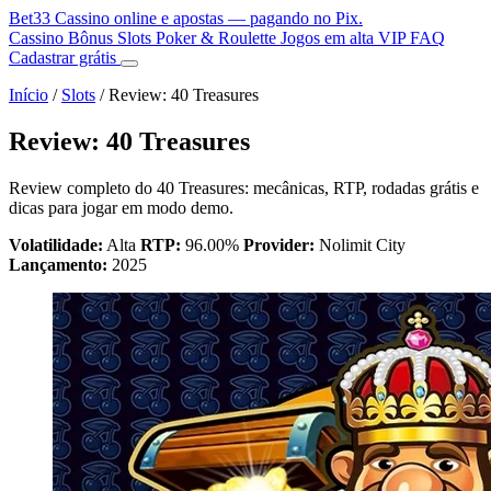
Bet33
Cassino online e apostas — pagando no Pix.
Cassino
Bônus
Slots
Poker & Roulette
Jogos em alta
VIP
FAQ
Cadastrar grátis
Início
/
Slots
/
Review: 40 Treasures
Review: 40 Treasures
Review completo do 40 Treasures: mecânicas, RTP, rodadas grátis e
dicas para jogar em modo demo.
Volatilidade:
Alta
RTP:
96.00%
Provider:
Nolimit City
Lançamento:
2025