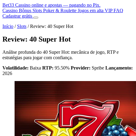
Bet33
Cassino online e apostas — pagando no Pix.
Cassino
Bônus
Slots
Poker & Roulette
Jogos em alta
VIP
FAQ
Cadastrar grátis
Início
/
Slots
/
Review: 40 Super Hot
Review: 40 Super Hot
Análise profunda do 40 Super Hot: mecânica de jogo, RTP e
estratégias para jogar com confiança.
Volatilidade:
Baixa
RTP:
95.50%
Provider:
Spribe
Lançamento:
2026