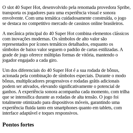
O slot 40 Super Hot, desenvolvido pela renomada provedora Spribe,
transporta os jogadores para uma experiência visual e sonora
envolvente. Com uma temática cuidadosamente construída, o jogo
se destaca no competitivo mercado de cassinos online brasileiros.
A mecânica principal do 40 Super Hot combina elementos clássicos
com inovações modernas. Os símbolos de alto valor são
representados por ícones temáticos detalhados, enquanto os
símbolos de baixo valor seguem o padrão de cartas estilizadas. A
grade de jogo oferece múltiplas formas de vitória, mantendo o
jogador engajado a cada giro.
Um dos diferenciais do 40 Super Hot é a sua rodada de bônus,
acionada pela combinação de símbolos especiais. Durante o modo
bônus, multiplicadores progressivos e rodadas grátis adicionais
podem ser ativados, elevando significativamente o potencial de
ganhos. A experiência sonora acompanha cada momento, com trilha
que se intensifica durante as rodadas de alta tensão. O jogo foi
totalmente otimizado para dispositivos móveis, garantindo uma
experiência fluida tanto em smartphones quanto em tablets, com
interface adaptável e toques responsivos.
Pontos fortes