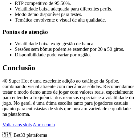
RTP competitivo de 95.50%.
Volatilidade baixa adequada para diferentes perfis.
Modo demo disponível para testes.
Temática envolvente e visual de alta qualidade.
Pontos de atenção
Volatilidade baixa exige gestão de banca.
Sessões sem bônus podem se estender por 20 a 50 giros.
Disponibilidade pode variar por região.
Conclusão
40 Super Hot é uma excelente adição ao catálogo da Spribe,
combinando visual atraente com mecânicas sólidas. Recomendamos
testar o modo demo antes de jogar com valores reais, especialmente
para entender a frequência dos recursos especiais e a volatilidade do
jogo. No geral, é uma ótima escolha tanto para jogadores casuais
quanto para entusiastas de slots que buscam variedade e qualidade
na plataforma.
Voltar aos slots
Abrir conta
🇧🇷 Bet33 plataforma