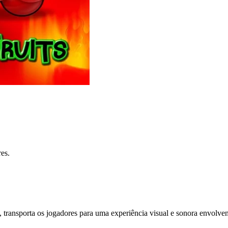
es.
, transporta os jogadores para uma experiência visual e sonora envolv