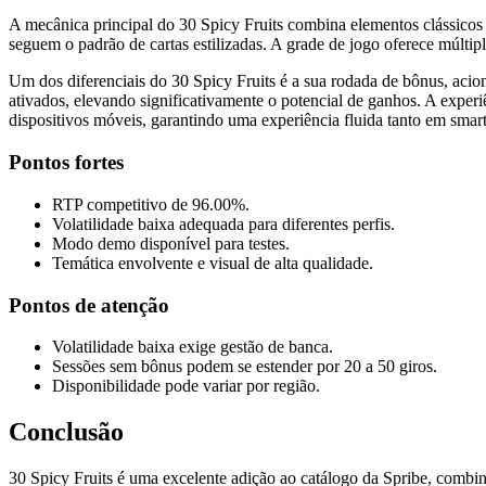
A mecânica principal do 30 Spicy Fruits combina elementos clássicos
seguem o padrão de cartas estilizadas. A grade de jogo oferece múltip
Um dos diferenciais do 30 Spicy Fruits é a sua rodada de bônus, acio
ativados, elevando significativamente o potencial de ganhos. A experi
dispositivos móveis, garantindo uma experiência fluida tanto em smar
Pontos fortes
RTP competitivo de 96.00%.
Volatilidade baixa adequada para diferentes perfis.
Modo demo disponível para testes.
Temática envolvente e visual de alta qualidade.
Pontos de atenção
Volatilidade baixa exige gestão de banca.
Sessões sem bônus podem se estender por 20 a 50 giros.
Disponibilidade pode variar por região.
Conclusão
30 Spicy Fruits é uma excelente adição ao catálogo da Spribe, combi