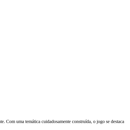
ente. Com uma temática cuidadosamente construída, o jogo se destaca