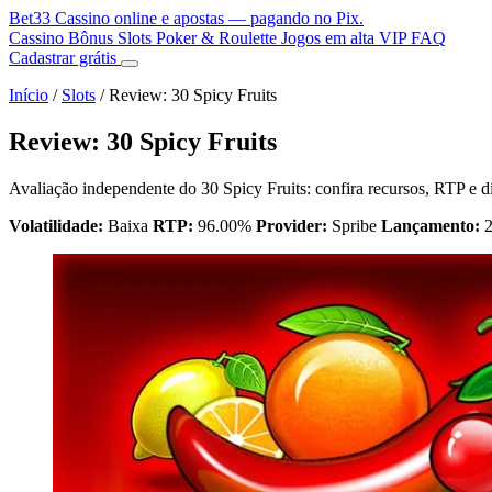
Bet33
Cassino online e apostas — pagando no Pix.
Cassino
Bônus
Slots
Poker & Roulette
Jogos em alta
VIP
FAQ
Cadastrar grátis
Início
/
Slots
/
Review: 30 Spicy Fruits
Review: 30 Spicy Fruits
Avaliação independente do 30 Spicy Fruits: confira recursos, RTP e dic
Volatilidade:
Baixa
RTP:
96.00%
Provider:
Spribe
Lançamento:
2