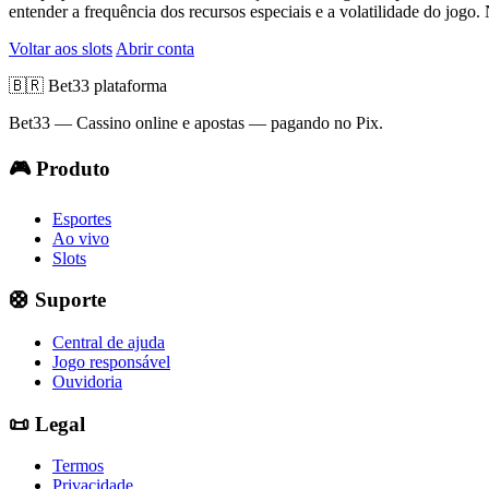
entender a frequência dos recursos especiais e a volatilidade do jogo
Voltar aos slots
Abrir conta
🇧🇷 Bet33 plataforma
Bet33 — Cassino online e apostas — pagando no Pix.
🎮
Produto
Esportes
Ao vivo
Slots
🛟
Suporte
Central de ajuda
Jogo responsável
Ouvidoria
📜
Legal
Termos
Privacidade