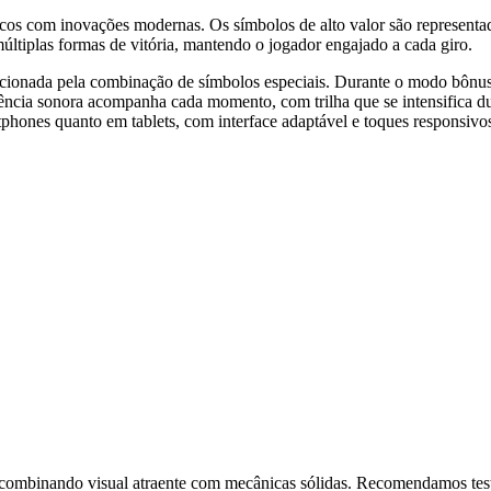
os com inovações modernas. Os símbolos de alto valor são representad
múltiplas formas de vitória, mantendo o jogador engajado a cada giro.
cionada pela combinação de símbolos especiais. Durante o modo bônus, 
ência sonora acompanha cada momento, com trilha que se intensifica dur
tphones quanto em tablets, com interface adaptável e toques responsivo
 combinando visual atraente com mecânicas sólidas. Recomendamos test