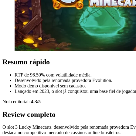
Resumo rápido
RTP de 96.50% com volatilidade média.
Desenvolvido pela renomada provedora Evolution.
Modo demo disponível sem cadastro.
Lançado em 2023, o slot já conquistou uma base fiel de jogador
Nota editorial:
4.3/5
Review completo
O slot 3 Lucky Minecarts, desenvolvido pela renomada provedora Evol
destaca no competitivo mercado de cassinos online brasileiros.