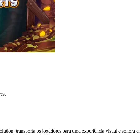
es.
ution, transporta os jogadores para uma experiência visual e sonora 