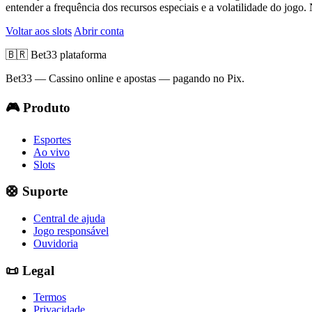
entender a frequência dos recursos especiais e a volatilidade do jogo
Voltar aos slots
Abrir conta
🇧🇷 Bet33 plataforma
Bet33 — Cassino online e apostas — pagando no Pix.
🎮
Produto
Esportes
Ao vivo
Slots
🛟
Suporte
Central de ajuda
Jogo responsável
Ouvidoria
📜
Legal
Termos
Privacidade