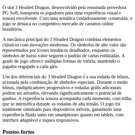
O slot 3 Headed Dragon, desenvolvido pela renomada provedora
PG Soft, transporta os jogadores para uma experiência visual e
sonora envolvente. Com uma temática cuidadosamente construída, o
jogo se destaca no competitivo mercado de cassinos online
brasileiros.
A mecânica principal do 3 Headed Dragon combina elementos
clássicos com inovações modernas. Os símbolos de alto valor são
representados por ícones temáticos detalhados, enquanto os
símbolos de baixo valor seguem o padrão de cartas estilizadas. A
grade de jogo oferece múltiplas formas de vitória, mantendo o
jogador engajado a cada giro.
Um dos diferenciais do 3 Headed Dragon é a sua rodada de bônus,
acionada pela combinação de símbolos especiais. Durante o modo
bônus, multiplicadores progressivos e rodadas grátis adicionais
podem ser ativados, elevando significativamente o potencial de
ganhos. A experiência sonora acompanha cada momento, com trilha
que se intensifica durante as rodadas de alta tensão. O jogo foi
totalmente otimizado para dispositivos móveis, garantindo uma
experiência fluida tanto em smartphones quanto em tablets, com
interface adaptável e toques responsivos.
Pontos fortes