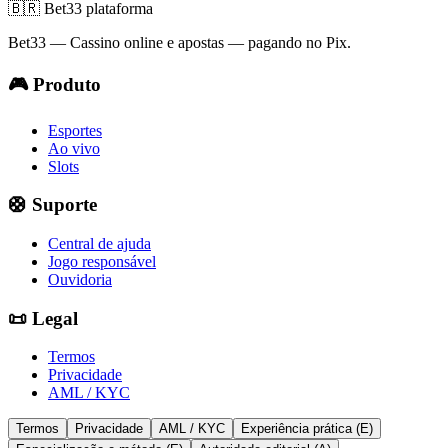
🇧🇷 Bet33 plataforma
Bet33 — Cassino online e apostas — pagando no Pix.
🎮
Produto
Esportes
Ao vivo
Slots
🛟
Suporte
Central de ajuda
Jogo responsável
Ouvidoria
📜
Legal
Termos
Privacidade
AML / KYC
Termos
Privacidade
AML / KYC
Experiência prática (E)