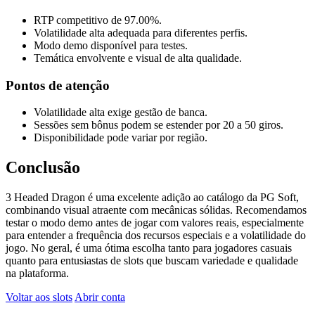
RTP competitivo de 97.00%.
Volatilidade alta adequada para diferentes perfis.
Modo demo disponível para testes.
Temática envolvente e visual de alta qualidade.
Pontos de atenção
Volatilidade alta exige gestão de banca.
Sessões sem bônus podem se estender por 20 a 50 giros.
Disponibilidade pode variar por região.
Conclusão
3 Headed Dragon é uma excelente adição ao catálogo da PG Soft,
combinando visual atraente com mecânicas sólidas. Recomendamos
testar o modo demo antes de jogar com valores reais, especialmente
para entender a frequência dos recursos especiais e a volatilidade do
jogo. No geral, é uma ótima escolha tanto para jogadores casuais
quanto para entusiastas de slots que buscam variedade e qualidade
na plataforma.
Voltar aos slots
Abrir conta