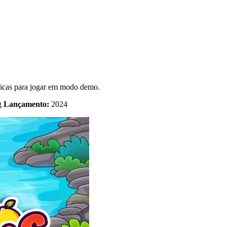
dicas para jogar em modo demo.
g
Lançamento:
2024