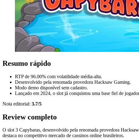
Resumo rápido
RTP de 96.00% com volatilidade média-alta.
Desenvolvido pela renomada provedora Hacksaw Gaming.
Modo demo disponível sem cadastro.
Lançado em 2024, o slot já conquistou uma base fiel de jogador
Nota editorial:
3.7/5
Review completo
O slot 3 Capybaras, desenvolvido pela renomada provedora Hacksaw G
destaca no competitivo mercado de cassinos online brasileiros.