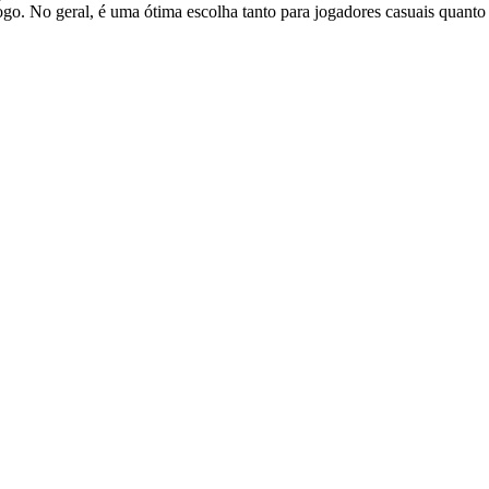
 jogo. No geral, é uma ótima escolha tanto para jogadores casuais quanto