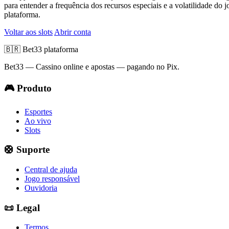
para entender a frequência dos recursos especiais e a volatilidade do
plataforma.
Voltar aos slots
Abrir conta
🇧🇷 Bet33 plataforma
Bet33 — Cassino online e apostas — pagando no Pix.
🎮
Produto
Esportes
Ao vivo
Slots
🛟
Suporte
Central de ajuda
Jogo responsável
Ouvidoria
📜
Legal
Termos