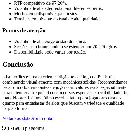
RTP competitivo de 97.20%.
Volatilidade alta adequada para diferentes perfis.
Modo demo disponível para testes.
Temática envolvente e visual de alta qualidade.
Pontos de atenção
Volatilidade alta exige gestão de banca.
Sessões sem bônus podem se estender por 20 a 50 giros.
Disponibilidade pode variar por região.
Conclusão
3 Butterflies é uma excelente adição ao catálogo da PG Soft,
combinando visual atraente com mecânicas sólidas. Recomendamos
testar o modo demo antes de jogar com valores reais, especialmente
para entender a frequência dos recursos especiais e a volatilidade do
jogo. No geral, é uma ótima escolha tanto para jogadores casuais
quanto para entusiastas de slots que buscam variedade e qualidade
na plataforma.
Voltar aos slots
Abrir conta
🇧🇷 Bet33 plataforma