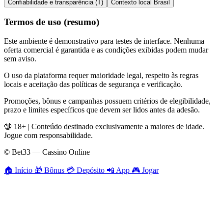
Confiabilidade e transparência (T)
Contexto local Brasil
Termos de uso (resumo)
Este ambiente é demonstrativo para testes de interface. Nenhuma
oferta comercial é garantida e as condições exibidas podem mudar
sem aviso.
O uso da plataforma requer maioridade legal, respeito às regras
locais e aceitação das políticas de segurança e verificação.
Promoções, bônus e campanhas possuem critérios de elegibilidade,
prazo e limites específicos que devem ser lidos antes da adesão.
🔞 18+ | Conteúdo destinado exclusivamente a maiores de idade.
Jogue com responsabilidade.
© Bet33 — Cassino Online
🏠
Início
🎁
Bônus
💳
Depósito
📲
App
🎮
Jogar