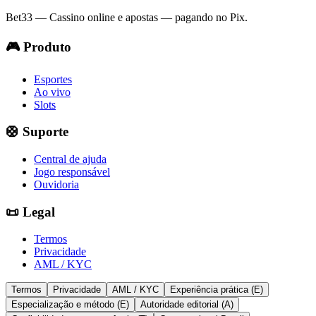
Bet33 — Cassino online e apostas — pagando no Pix.
🎮
Produto
Esportes
Ao vivo
Slots
🛟
Suporte
Central de ajuda
Jogo responsável
Ouvidoria
📜
Legal
Termos
Privacidade
AML / KYC
Termos
Privacidade
AML / KYC
Experiência prática (E)
Especialização e método (E)
Autoridade editorial (A)