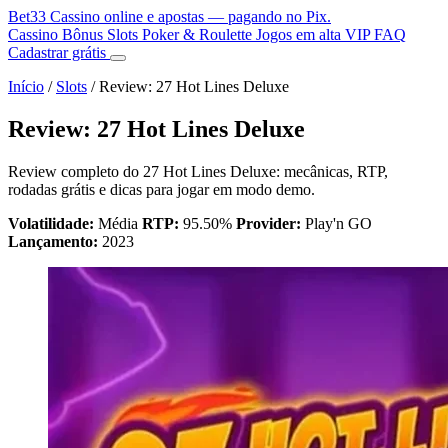
Bet33
Cassino online e apostas — pagando no Pix.
Cassino
Bônus
Slots
Poker & Roulette
Jogos em alta
VIP
FAQ
Cadastrar grátis
Início
/
Slots
/
Review: 27 Hot Lines Deluxe
Review: 27 Hot Lines Deluxe
Review completo do 27 Hot Lines Deluxe: mecânicas, RTP,
rodadas grátis e dicas para jogar em modo demo.
Volatilidade:
Média
RTP:
95.50%
Provider:
Play'n GO
Lançamento:
2023