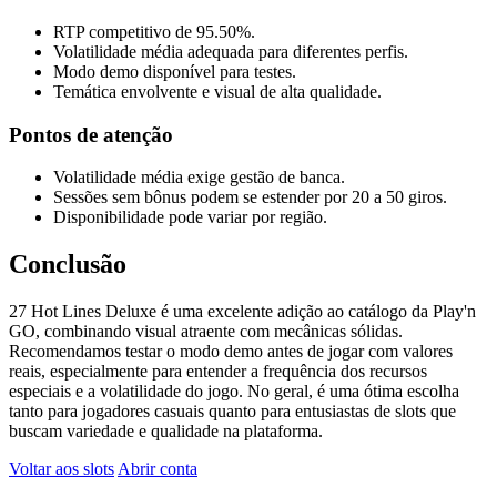
RTP competitivo de 95.50%.
Volatilidade média adequada para diferentes perfis.
Modo demo disponível para testes.
Temática envolvente e visual de alta qualidade.
Pontos de atenção
Volatilidade média exige gestão de banca.
Sessões sem bônus podem se estender por 20 a 50 giros.
Disponibilidade pode variar por região.
Conclusão
27 Hot Lines Deluxe é uma excelente adição ao catálogo da Play'n
GO, combinando visual atraente com mecânicas sólidas.
Recomendamos testar o modo demo antes de jogar com valores
reais, especialmente para entender a frequência dos recursos
especiais e a volatilidade do jogo. No geral, é uma ótima escolha
tanto para jogadores casuais quanto para entusiastas de slots que
buscam variedade e qualidade na plataforma.
Voltar aos slots
Abrir conta