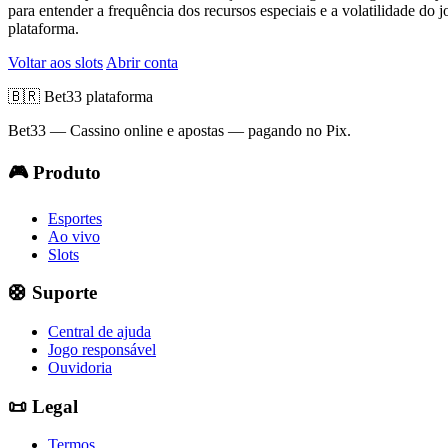
para entender a frequência dos recursos especiais e a volatilidade do
plataforma.
Voltar aos slots
Abrir conta
🇧🇷 Bet33 plataforma
Bet33 — Cassino online e apostas — pagando no Pix.
🎮
Produto
Esportes
Ao vivo
Slots
🛟
Suporte
Central de ajuda
Jogo responsável
Ouvidoria
📜
Legal
Termos