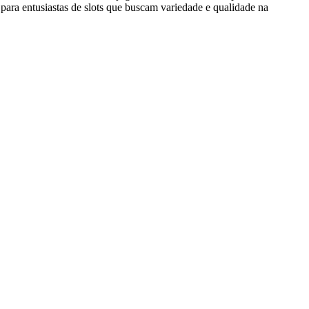
 para entusiastas de slots que buscam variedade e qualidade na