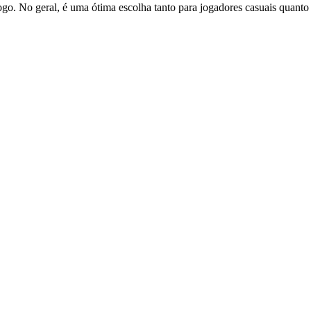
 jogo. No geral, é uma ótima escolha tanto para jogadores casuais quanto