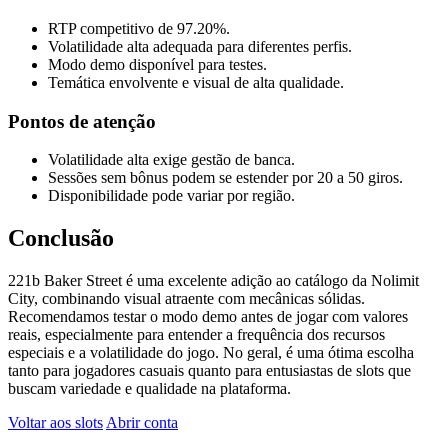
RTP competitivo de 97.20%.
Volatilidade alta adequada para diferentes perfis.
Modo demo disponível para testes.
Temática envolvente e visual de alta qualidade.
Pontos de atenção
Volatilidade alta exige gestão de banca.
Sessões sem bônus podem se estender por 20 a 50 giros.
Disponibilidade pode variar por região.
Conclusão
221b Baker Street é uma excelente adição ao catálogo da Nolimit
City, combinando visual atraente com mecânicas sólidas.
Recomendamos testar o modo demo antes de jogar com valores
reais, especialmente para entender a frequência dos recursos
especiais e a volatilidade do jogo. No geral, é uma ótima escolha
tanto para jogadores casuais quanto para entusiastas de slots que
buscam variedade e qualidade na plataforma.
Voltar aos slots
Abrir conta