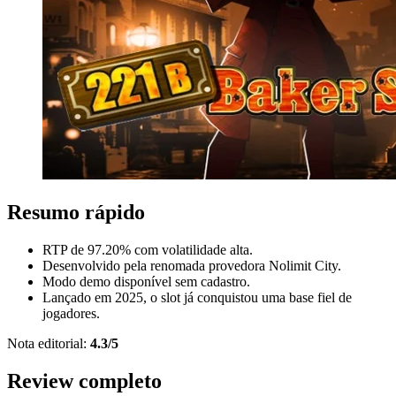
Resumo rápido
RTP de 97.20% com volatilidade alta.
Desenvolvido pela renomada provedora Nolimit City.
Modo demo disponível sem cadastro.
Lançado em 2025, o slot já conquistou uma base fiel de
jogadores.
Nota editorial:
4.3/5
Review completo