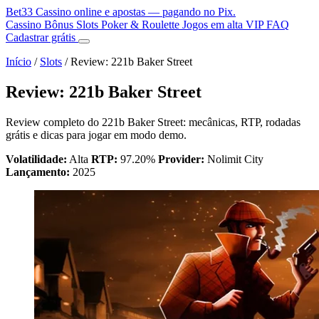
Bet33
Cassino online e apostas — pagando no Pix.
Cassino
Bônus
Slots
Poker & Roulette
Jogos em alta
VIP
FAQ
Cadastrar grátis
Início
/
Slots
/
Review: 221b Baker Street
Review: 221b Baker Street
Review completo do 221b Baker Street: mecânicas, RTP, rodadas
grátis e dicas para jogar em modo demo.
Volatilidade:
Alta
RTP:
97.20%
Provider:
Nolimit City
Lançamento:
2025