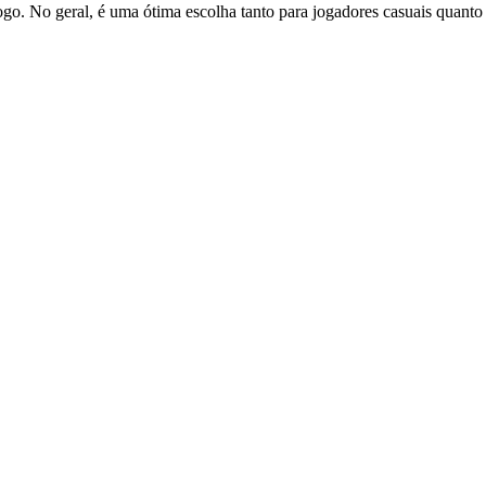
 jogo. No geral, é uma ótima escolha tanto para jogadores casuais quanto