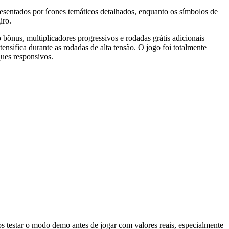
esentados por ícones temáticos detalhados, enquanto os símbolos de
iro.
bônus, multiplicadores progressivos e rodadas grátis adicionais
nsifica durante as rodadas de alta tensão. O jogo foi totalmente
ques responsivos.
 testar o modo demo antes de jogar com valores reais, especialmente