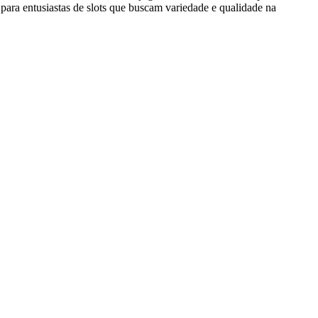
 para entusiastas de slots que buscam variedade e qualidade na