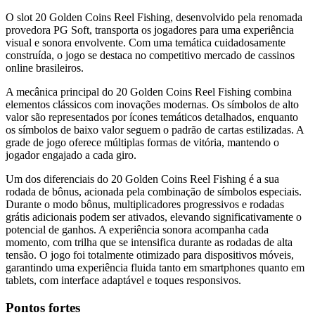
O slot 20 Golden Coins Reel Fishing, desenvolvido pela renomada
provedora PG Soft, transporta os jogadores para uma experiência
visual e sonora envolvente. Com uma temática cuidadosamente
construída, o jogo se destaca no competitivo mercado de cassinos
online brasileiros.
A mecânica principal do 20 Golden Coins Reel Fishing combina
elementos clássicos com inovações modernas. Os símbolos de alto
valor são representados por ícones temáticos detalhados, enquanto
os símbolos de baixo valor seguem o padrão de cartas estilizadas. A
grade de jogo oferece múltiplas formas de vitória, mantendo o
jogador engajado a cada giro.
Um dos diferenciais do 20 Golden Coins Reel Fishing é a sua
rodada de bônus, acionada pela combinação de símbolos especiais.
Durante o modo bônus, multiplicadores progressivos e rodadas
grátis adicionais podem ser ativados, elevando significativamente o
potencial de ganhos. A experiência sonora acompanha cada
momento, com trilha que se intensifica durante as rodadas de alta
tensão. O jogo foi totalmente otimizado para dispositivos móveis,
garantindo uma experiência fluida tanto em smartphones quanto em
tablets, com interface adaptável e toques responsivos.
Pontos fortes