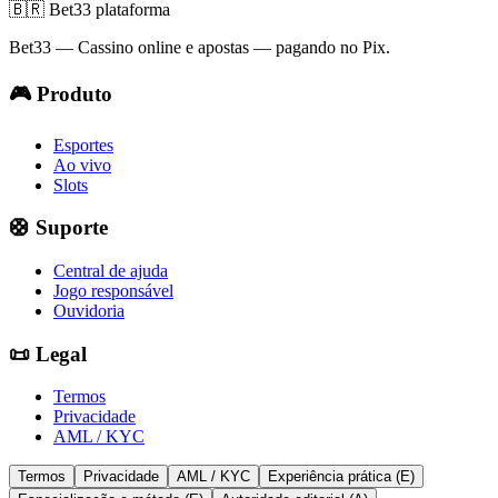
🇧🇷 Bet33 plataforma
Bet33 — Cassino online e apostas — pagando no Pix.
🎮
Produto
Esportes
Ao vivo
Slots
🛟
Suporte
Central de ajuda
Jogo responsável
Ouvidoria
📜
Legal
Termos
Privacidade
AML / KYC
Termos
Privacidade
AML / KYC
Experiência prática (E)