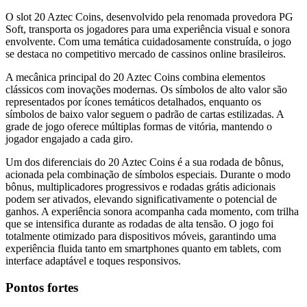
O slot 20 Aztec Coins, desenvolvido pela renomada provedora PG
Soft, transporta os jogadores para uma experiência visual e sonora
envolvente. Com uma temática cuidadosamente construída, o jogo
se destaca no competitivo mercado de cassinos online brasileiros.
A mecânica principal do 20 Aztec Coins combina elementos
clássicos com inovações modernas. Os símbolos de alto valor são
representados por ícones temáticos detalhados, enquanto os
símbolos de baixo valor seguem o padrão de cartas estilizadas. A
grade de jogo oferece múltiplas formas de vitória, mantendo o
jogador engajado a cada giro.
Um dos diferenciais do 20 Aztec Coins é a sua rodada de bônus,
acionada pela combinação de símbolos especiais. Durante o modo
bônus, multiplicadores progressivos e rodadas grátis adicionais
podem ser ativados, elevando significativamente o potencial de
ganhos. A experiência sonora acompanha cada momento, com trilha
que se intensifica durante as rodadas de alta tensão. O jogo foi
totalmente otimizado para dispositivos móveis, garantindo uma
experiência fluida tanto em smartphones quanto em tablets, com
interface adaptável e toques responsivos.
Pontos fortes