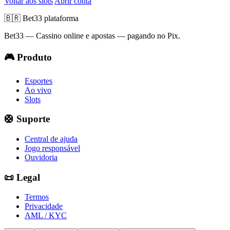
Voltar aos slots
Abrir conta
🇧🇷 Bet33 plataforma
Bet33 — Cassino online e apostas — pagando no Pix.
🎮
Produto
Esportes
Ao vivo
Slots
🛟
Suporte
Central de ajuda
Jogo responsável
Ouvidoria
📜
Legal
Termos
Privacidade
AML / KYC