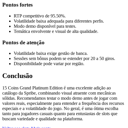
Pontos fortes
RTP competitivo de 95.50%.
Volatilidade baixa adequada para diferentes perfis.
Modo demo disponível para testes.
Temática envolvente e visual de alta qualidade.
Pontos de atenção
Volatilidade baixa exige gestão de banca.
Sessões sem bônus podem se estender por 20 a 50 giros.
Disponibilidade pode variar por região.
Conclusão
15 Coins Grand Platinum Edition é uma excelente adição ao
catálogo da Spribe, combinando visual atraente com mecânicas
sólidas. Recomendamos testar o modo demo antes de jogar com
valores reais, especialmente para entender a frequência dos recursos
especiais e a volatilidade do jogo. No geral, é uma ótima escolha
tanto para jogadores casuais quanto para entusiastas de slots que
buscam variedade e qualidade na plataforma.