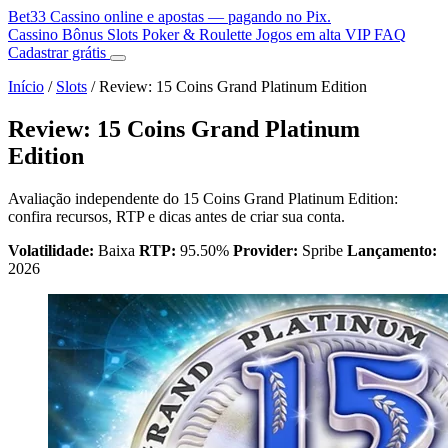
Bet33
Cassino online e apostas — pagando no Pix.
Cassino
Bônus
Slots
Poker & Roulette
Jogos em alta
VIP
FAQ
Cadastrar grátis
Início
/
Slots
/
Review: 15 Coins Grand Platinum Edition
Review: 15 Coins Grand Platinum
Edition
Avaliação independente do 15 Coins Grand Platinum Edition:
confira recursos, RTP e dicas antes de criar sua conta.
Volatilidade:
Baixa
RTP:
95.50%
Provider:
Spribe
Lançamento:
2026