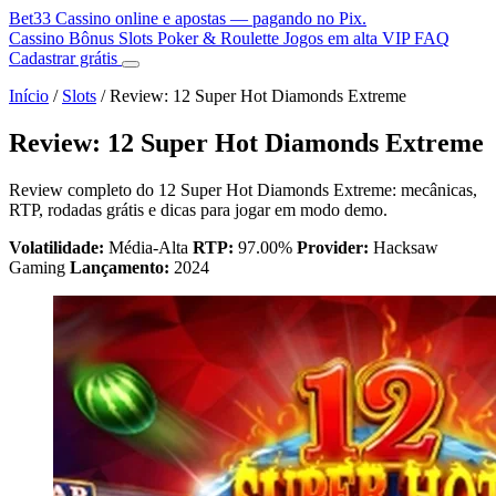
Bet33
Cassino online e apostas — pagando no Pix.
Cassino
Bônus
Slots
Poker & Roulette
Jogos em alta
VIP
FAQ
Cadastrar grátis
Início
/
Slots
/
Review: 12 Super Hot Diamonds Extreme
Review: 12 Super Hot Diamonds Extreme
Review completo do 12 Super Hot Diamonds Extreme: mecânicas,
RTP, rodadas grátis e dicas para jogar em modo demo.
Volatilidade:
Média-Alta
RTP:
97.00%
Provider:
Hacksaw
Gaming
Lançamento:
2024