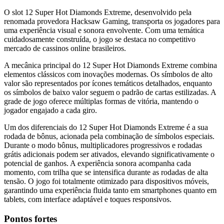
O slot 12 Super Hot Diamonds Extreme, desenvolvido pela
renomada provedora Hacksaw Gaming, transporta os jogadores para
uma experiência visual e sonora envolvente. Com uma temática
cuidadosamente construída, o jogo se destaca no competitivo
mercado de cassinos online brasileiros.
A mecânica principal do 12 Super Hot Diamonds Extreme combina
elementos clássicos com inovações modernas. Os símbolos de alto
valor são representados por ícones temáticos detalhados, enquanto
os símbolos de baixo valor seguem o padrão de cartas estilizadas. A
grade de jogo oferece múltiplas formas de vitória, mantendo o
jogador engajado a cada giro.
Um dos diferenciais do 12 Super Hot Diamonds Extreme é a sua
rodada de bônus, acionada pela combinação de símbolos especiais.
Durante o modo bônus, multiplicadores progressivos e rodadas
grátis adicionais podem ser ativados, elevando significativamente o
potencial de ganhos. A experiência sonora acompanha cada
momento, com trilha que se intensifica durante as rodadas de alta
tensão. O jogo foi totalmente otimizado para dispositivos móveis,
garantindo uma experiência fluida tanto em smartphones quanto em
tablets, com interface adaptável e toques responsivos.
Pontos fortes