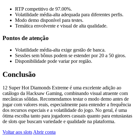
RTP competitivo de 97.00%.
Volatilidade média-alta adequada para diferentes perfis.
Modo demo disponível para testes.
Temática envolvente e visual de alta qualidade.
Pontos de atenção
Volatilidade média-alta exige gestão de banca.
Sessões sem bônus podem se estender por 20 a 50 giros.
Disponibilidade pode variar por região.
Conclusão
12 Super Hot Diamonds Extreme é uma excelente adição ao
catálogo da Hacksaw Gaming, combinando visual atraente com
mecânicas sólidas. Recomendamos testar o modo demo antes de
jogar com valores reais, especialmente para entender a frequência
dos recursos especiais e a volatilidade do jogo. No geral, é uma
ótima escolha tanto para jogadores casuais quanto para entusiastas
de slots que buscam variedade e qualidade na plataforma.
Voltar aos slots
Abrir conta