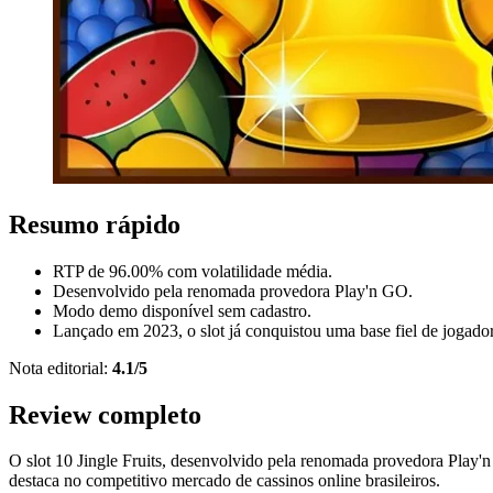
Resumo rápido
RTP de 96.00% com volatilidade média.
Desenvolvido pela renomada provedora Play'n GO.
Modo demo disponível sem cadastro.
Lançado em 2023, o slot já conquistou uma base fiel de jogador
Nota editorial:
4.1/5
Review completo
O slot 10 Jingle Fruits, desenvolvido pela renomada provedora Play'
destaca no competitivo mercado de cassinos online brasileiros.