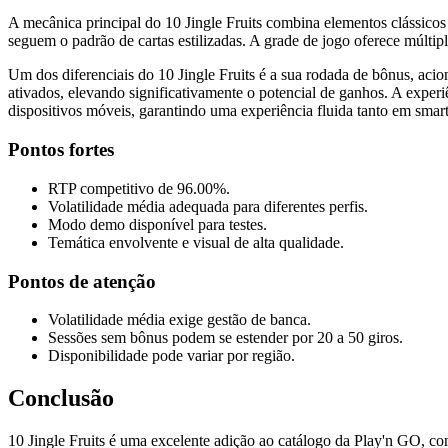
A mecânica principal do 10 Jingle Fruits combina elementos clássicos
seguem o padrão de cartas estilizadas. A grade de jogo oferece múltip
Um dos diferenciais do 10 Jingle Fruits é a sua rodada de bônus, aci
ativados, elevando significativamente o potencial de ganhos. A experi
dispositivos móveis, garantindo uma experiência fluida tanto em smar
Pontos fortes
RTP competitivo de 96.00%.
Volatilidade média adequada para diferentes perfis.
Modo demo disponível para testes.
Temática envolvente e visual de alta qualidade.
Pontos de atenção
Volatilidade média exige gestão de banca.
Sessões sem bônus podem se estender por 20 a 50 giros.
Disponibilidade pode variar por região.
Conclusão
10 Jingle Fruits é uma excelente adição ao catálogo da Play'n GO, c