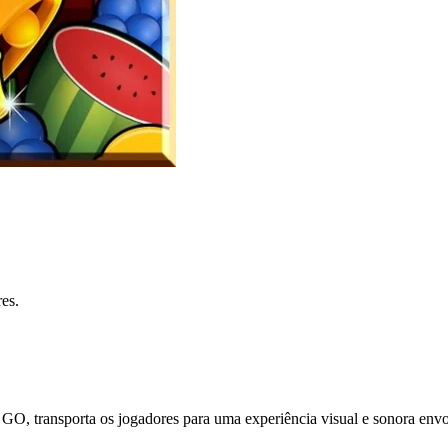
es.
n GO, transporta os jogadores para uma experiência visual e sonora en