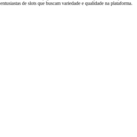
 entusiastas de slots que buscam variedade e qualidade na plataforma.