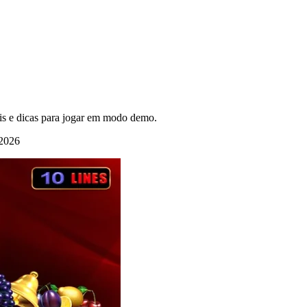
is e dicas para jogar em modo demo.
2026