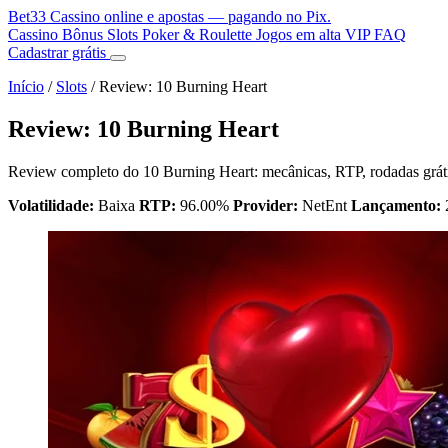
Bet33
Cassino online e apostas — pagando no Pix.
Cassino
Bônus
Slots
Poker & Roulette
Jogos em alta
VIP
FAQ
Cadastrar grátis
Início
/
Slots
/
Review: 10 Burning Heart
Review: 10 Burning Heart
Review completo do 10 Burning Heart: mecânicas, RTP, rodadas grát
Volatilidade:
Baixa
RTP:
96.00%
Provider:
NetEnt
Lançamento: