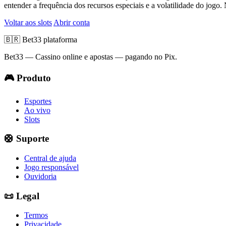
entender a frequência dos recursos especiais e a volatilidade do jogo
Voltar aos slots
Abrir conta
🇧🇷 Bet33 plataforma
Bet33 — Cassino online e apostas — pagando no Pix.
🎮
Produto
Esportes
Ao vivo
Slots
🛟
Suporte
Central de ajuda
Jogo responsável
Ouvidoria
📜
Legal
Termos
Privacidade